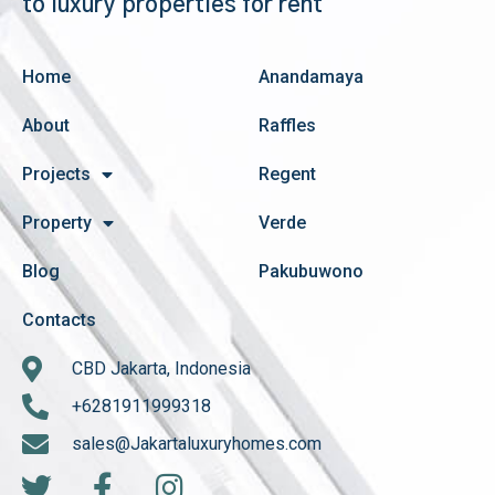
to luxury properties for rent
Home
Anandamaya
About
Raffles
Projects
Regent
Property
Verde
Blog
Pakubuwono
Contacts
CBD Jakarta, Indonesia
+6281911999318
sales@Jakartaluxuryhomes.com