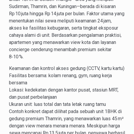
Sudirman, Thamrin, dan Kuningan—berada di kisaran
Rp 10 juta hingga Rp 14 juta per bulan. Faktor utama yang
menentukan nilai sewa meliputi keamanan 24 jam,
akses ke fasilitas kebugaran, serta tingkat eksposur
cahaya alami di unit. Berdasarkan pengalaman praktisi,
apartemen yang menawarkan view kota dan layanan
concierge cenderung menambah premium sekitar
8‑10 %.
Keamanan dan kontrol akses gedung (CCTV, kartu kartu)
Fasilitas bersama: kolam renang, gym, ruang kerja
bersama
Lokasi: kedekatan dengan kantor pusat, stasiun MRT,
dan pusat perbelanjaan
Ukuran unit: luas total dan tata letak ruang tamu
Contoh konkret dapat dilihat pada sebuah unit 1BHK di
gedung premium Thamrin, yang menawarkan luas 45 m²
dengan view menara menara menara. Meskipun harga
sewa mencapai Rp 13,5 juta per bulan, penyewa berhasil