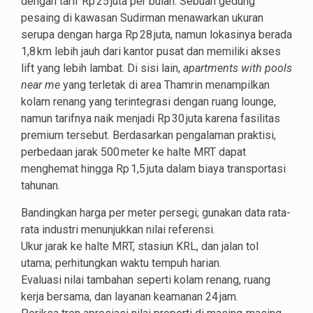
dengan tarif Rp 25 juta per bulan. Sebuah gedung
pesaing di kawasan Sudirman menawarkan ukuran
serupa dengan harga Rp 28 juta, namun lokasinya berada
1,8 km lebih jauh dari kantor pusat dan memiliki akses
lift yang lebih lambat. Di sisi lain,
apartments with pools
near me
yang terletak di area Thamrin menampilkan
kolam renang yang terintegrasi dengan ruang lounge,
namun tarifnya naik menjadi Rp 30 juta karena fasilitas
premium tersebut. Berdasarkan pengalaman praktisi,
perbedaan jarak 500 meter ke halte MRT dapat
menghemat hingga Rp 1,5 juta dalam biaya transportasi
tahunan.
Bandingkan harga per meter persegi; gunakan data rata-
rata industri menunjukkan nilai referensi.
Ukur jarak ke halte MRT, stasiun KRL, dan jalan tol
utama; perhitungkan waktu tempuh harian.
Evaluasi nilai tambahan seperti kolam renang, ruang
kerja bersama, dan layanan keamanan 24 jam.