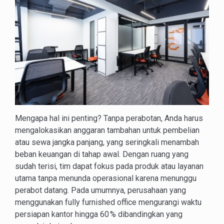
Mengapa hal ini penting? Tanpa perabotan, Anda harus
mengalokasikan anggaran tambahan untuk pembelian
atau sewa jangka panjang, yang seringkali menambah
beban keuangan di tahap awal. Dengan ruang yang
sudah terisi, tim dapat fokus pada produk atau layanan
utama tanpa menunda operasional karena menunggu
perabot datang. Pada umumnya, perusahaan yang
menggunakan fully furnished office mengurangi waktu
persiapan kantor hingga 60 % dibandingkan yang