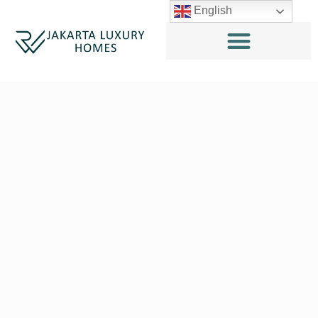
English