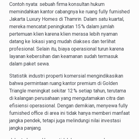
Contoh nyata: sebuah firma konsultan hukum
memindahkan kantor cabangnya ke ruang fully furnished
Jakarta Luxury Homes di Thamrin. Dalam satu kuartal,
mereka mencatat peningkatan 15 % dalam jumlah
pertemuan klien karena klien merasa lebih nyaman
datang ke lokasi yang mudah diakses dan terlihat
profesional. Selain itu, biaya operasional turun karena
layanan kebersihan dan keamanan sudah termasuk
dalam paket sewa.
Statistik industri properti komersial mengindikasikan
bahwa permintaan ruang kantor premium di Golden
Triangle meningkat sekitar 12 % setiap tahun, terutama
di kalangan perusahaan yang mengutamakan citra dan
efisiensi operasional. Dengan demikian, menyewa fully
furnished office di area ini tidak hanya memberi manfaat
jangka pendek, tetapi juga melindungi nilai investasi
jangka panjang.