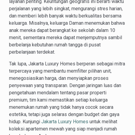
layanan penting. Keuntungan geografis ini berarti waktu
perjalanan yang lebih singkat, mengurangi stres harian,
dan memberi lebih banyak waktu berkualitas bersama
keluarga. Misalnya, keluarga Daman menemukan bahwa
anak mereka dapat berangkat ke sekolah dalam 10
menit, sementara mereka dapat menjemputnya sambil
berbelanja kebutuhan rumah tangga di pusat
perbelanjaan terdekat.
Tak lupa, Jakarta Luxury Homes berperan sebagai mitra
terpercaya yang membantu memfilter pilihan unit,
menegosiasikan harga, dan menyiapkan proses
penyewaan yang transparan. Dengan jaringan luas dan
pengetahuan mendalam tentang pasar properti
premium, tim kami memastikan setiap keluarga
menemukan rumah yang tidak hanya cocok secara
estetika, tetapi juga selaras dengan budget dan gaya
hidup. Kunjungi
Jakarta Luxury Homes
untuk melihat
koleksi apartemen mewah yang siap menjadi rumah