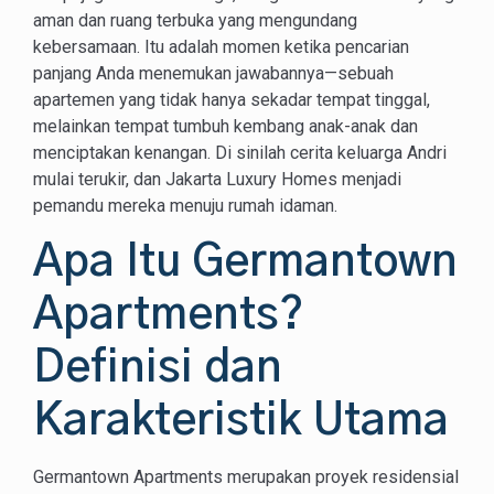
aman dan ruang terbuka yang mengundang
kebersamaan. Itu adalah momen ketika pencarian
panjang Anda menemukan jawabannya—sebuah
apartemen yang tidak hanya sekadar tempat tinggal,
melainkan tempat tumbuh kembang anak-anak dan
menciptakan kenangan. Di sinilah cerita keluarga Andri
mulai terukir, dan Jakarta Luxury Homes menjadi
pemandu mereka menuju rumah idaman.
Apa Itu Germantown
Apartments?
Definisi dan
Karakteristik Utama
Germantown Apartments merupakan proyek residensial