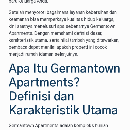
baru keluarga Anda.
Setelah menyoroti bagaimana layanan kebersihan dan
keamanan bisa memperkaya kualitas hidup keluarga,
kini saatnya menelusuri apa sebenarnya Germantown
Apartments. Dengan memahami definisi dasar,
karakteristik utama, serta nilai tambah yang ditawarkan,
pembaca dapat menilai apakah properti ini cocok
menjadi rumah idaman selanjutnya.
Apa Itu Germantown
Apartments?
Definisi dan
Karakteristik Utama
Germantown Apartments adalah kompleks hunian