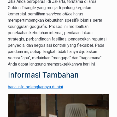
Jika Anda beroperasi di Jakarta, terutama di area
Golden Triangle yang menjadi jantung kegiatan
komersial, pemilihan
serviced office
harus
mempertimbangkan kebutuhan spesifik bisnis serta
keunggulan geografis. Proses ini melibatkan
penelaahan kebutuhan internal, penilaian lokasi
strategis, perbandingan fasilitas, pengecekan reputasi
penyedia, dan negosiasi kontrak yang fleksibel. Pada
panduan ini, setiap langkah tidak hanya dijelaskan
secara “apa”, melainkan “mengapa” dan “bagaimana”
Anda dapat langsung mempraktekkannya hari ini.
Informasi Tambahan
baca info selengkapnya di sini