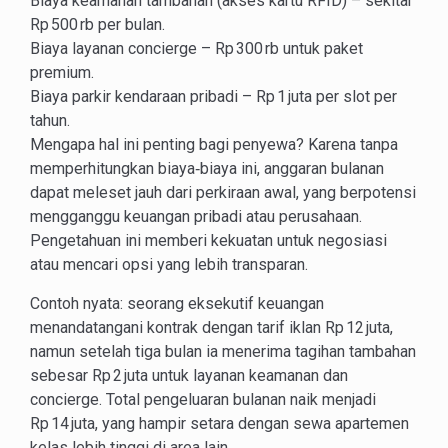
Biaya keamanan tambahan (akses kartu RFID) – sekitar
Rp 500 rb per bulan.
Biaya layanan concierge – Rp 300 rb untuk paket
premium.
Biaya parkir kendaraan pribadi – Rp 1 juta per slot per
tahun.
Mengapa hal ini penting bagi penyewa? Karena tanpa
memperhitungkan biaya‑biaya ini, anggaran bulanan
dapat meleset jauh dari perkiraan awal, yang berpotensi
mengganggu keuangan pribadi atau perusahaan.
Pengetahuan ini memberi kekuatan untuk negosiasi
atau mencari opsi yang lebih transparan.
Contoh nyata: seorang eksekutif keuangan
menandatangani kontrak dengan tarif iklan Rp 12 juta,
namun setelah tiga bulan ia menerima tagihan tambahan
sebesar Rp 2 juta untuk layanan keamanan dan
concierge. Total pengeluaran bulanan naik menjadi
Rp 14 juta, yang hampir setara dengan sewa apartemen
kelas lebih tinggi di area lain.