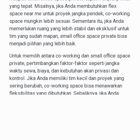
yang tepat. Misalnya, jika Anda membutuhkan flex
space near me untuk proyek jangka pendek, co-working
space mungkin lebih sesuai. Sementara itu, jika Anda
memerlukan ruang yang lebih stabil dan eksklusif untuk
tim yang sudah mapan, small office space private bisa
menjadi pilihan yang lebih baik.
Untuk memilih antara co-working dan small office space
private, pertimbangkan faktor-faktor seperti jangka
waktu sewa, biaya, dan kebutuhan akan privasi dan
kontrol. Jika Anda memiliki tim kecil dan proyek yang
sering berubah, co-working space bisa menawarkan
fleksibilitas yang dibutuhkan. Sebaliknya, jika Anda
memiliki tim yang lebih besar dan memerlukan ruang
yang lebih stabil, small office space private mungkin
lebih cocok. Jakarta Luxury Homes, dengan
spesialisasi dalam menyewakan apartemen mewah di
area Golden Triangle, juga menawarkan solusi untuk
small office space for rent near me yang memadukan