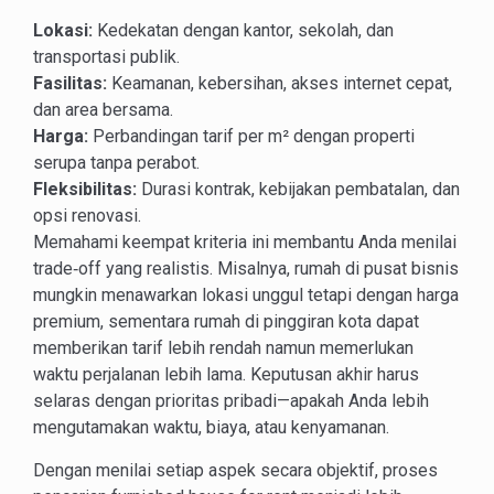
Lokasi:
Kedekatan dengan kantor, sekolah, dan
transportasi publik.
Fasilitas:
Keamanan, kebersihan, akses internet cepat,
dan area bersama.
Harga:
Perbandingan tarif per m² dengan properti
serupa tanpa perabot.
Fleksibilitas:
Durasi kontrak, kebijakan pembatalan, dan
opsi renovasi.
Memahami keempat kriteria ini membantu Anda menilai
trade‑off yang realistis. Misalnya, rumah di pusat bisnis
mungkin menawarkan lokasi unggul tetapi dengan harga
premium, sementara rumah di pinggiran kota dapat
memberikan tarif lebih rendah namun memerlukan
waktu perjalanan lebih lama. Keputusan akhir harus
selaras dengan prioritas pribadi—apakah Anda lebih
mengutamakan waktu, biaya, atau kenyamanan.
Dengan menilai setiap aspek secara objektif, proses