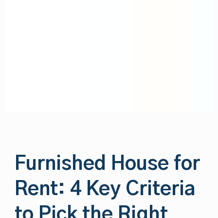
Furnished House for
Rent: 4 Key Criteria
to Pick the Right