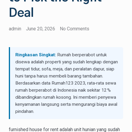
Deal
admin
June 20, 2026
No Comments
Ringkasan Singkat:
Rumah berperabot untuk
disewa adalah properti yang sudah lengkap dengan
tempat tidur, sofa, meja, dan peralatan dapur, siap
huni tanpa harus membeli barang tambahan.
Berdasarkan data Rumah123 2023, rata‑rata sewa
rumah berperabot di Indonesia naik sekitar 12 %
dibandingkan rumah kosong. Ini memberi penyewa
kenyamanan langsung serta mengurangi biaya awal
pindahan.
furnished house for rent adalah unit hunian yang sudah