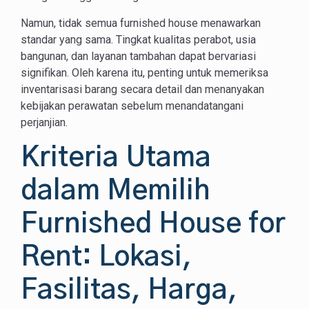
Namun, tidak semua furnished house menawarkan
standar yang sama. Tingkat kualitas perabot, usia
bangunan, dan layanan tambahan dapat bervariasi
signifikan. Oleh karena itu, penting untuk memeriksa
inventarisasi barang secara detail dan menanyakan
kebijakan perawatan sebelum menandatangani
perjanjian.
Kriteria Utama
dalam Memilih
Furnished House for
Rent: Lokasi,
Fasilitas, Harga,