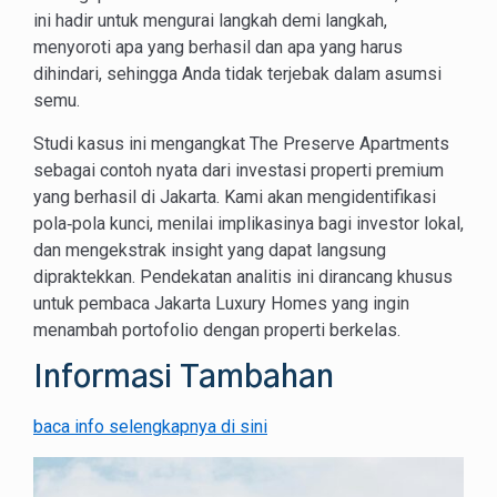
ini hadir untuk mengurai langkah demi langkah,
menyoroti apa yang berhasil dan apa yang harus
dihindari, sehingga Anda tidak terjebak dalam asumsi
semu.
Studi kasus ini mengangkat The Preserve Apartments
sebagai contoh nyata dari investasi properti premium
yang berhasil di Jakarta. Kami akan mengidentifikasi
pola‑pola kunci, menilai implikasinya bagi investor lokal,
dan mengekstrak insight yang dapat langsung
dipraktekkan. Pendekatan analitis ini dirancang khusus
untuk pembaca Jakarta Luxury Homes yang ingin
menambah portofolio dengan properti berkelas.
Informasi Tambahan
baca info selengkapnya di sini