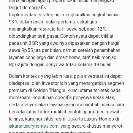
serta jaringan agen properti lokal untuk menjangkau
target demografis.
Implementasi strategi ini menghasilkan tingkat hunian
93 % dalam enam bulan pertama, sekaligus
meningkatkan rata‑rata tarif sewa sebesar 12 %
dibandingkan tarif pasar. Contoh nyata dapat dilihat
pada unit 3 BR yang awalnya dipasarkan dengan harga
sewa Rp 55 juta per bulan, namun setelah penambahan
layanan concierge dan smart home, tarif naik menjadi
Rp 62 juta dengan penyewa tetap selama 18 bulan.
Dalam konteks yang lebih luas, pola investasi ini dapat
diadaptasi oleh investor lain yang menargetkan segmen
premium di Golden Triangle. Kunci utama terletak pada
memahami kebutuhan spesifik penyewa kelas atas,
serta menyediakan layanan yang menambah nilai secara
berkelanjutan. Untuk melihat contoh apartemen mewah
lainnya, kunjungi situs resmi Jakarta Luxury Homes di
jakartaluxuryhomes.com
, yang secara khusus menyoroti