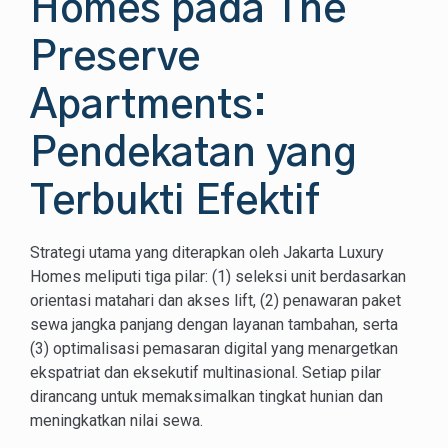
Homes pada The
Preserve
Apartments:
Pendekatan yang
Terbukti Efektif
Strategi utama yang diterapkan oleh Jakarta Luxury
Homes meliputi tiga pilar: (1) seleksi unit berdasarkan
orientasi matahari dan akses lift, (2) penawaran paket
sewa jangka panjang dengan layanan tambahan, serta
(3) optimalisasi pemasaran digital yang menargetkan
ekspatriat dan eksekutif multinasional. Setiap pilar
dirancang untuk memaksimalkan tingkat hunian dan
meningkatkan nilai sewa.