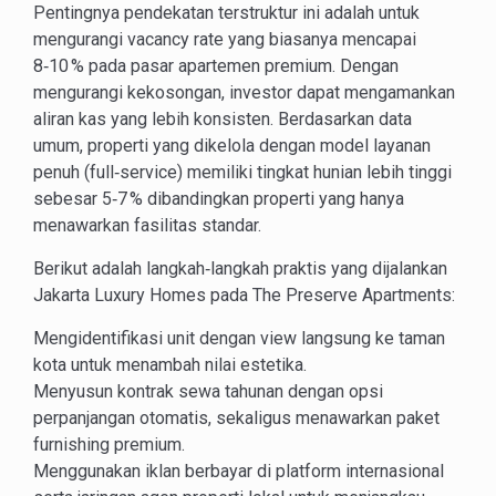
Pentingnya pendekatan terstruktur ini adalah untuk
mengurangi vacancy rate yang biasanya mencapai
8‑10 % pada pasar apartemen premium. Dengan
mengurangi kekosongan, investor dapat mengamankan
aliran kas yang lebih konsisten. Berdasarkan data
umum, properti yang dikelola dengan model layanan
penuh (full‑service) memiliki tingkat hunian lebih tinggi
sebesar 5‑7 % dibandingkan properti yang hanya
menawarkan fasilitas standar.
Berikut adalah langkah‑langkah praktis yang dijalankan
Jakarta Luxury Homes pada The Preserve Apartments:
Mengidentifikasi unit dengan view langsung ke taman
kota untuk menambah nilai estetika.
Menyusun kontrak sewa tahunan dengan opsi
perpanjangan otomatis, sekaligus menawarkan paket
furnishing premium.
Menggunakan iklan berbayar di platform internasional