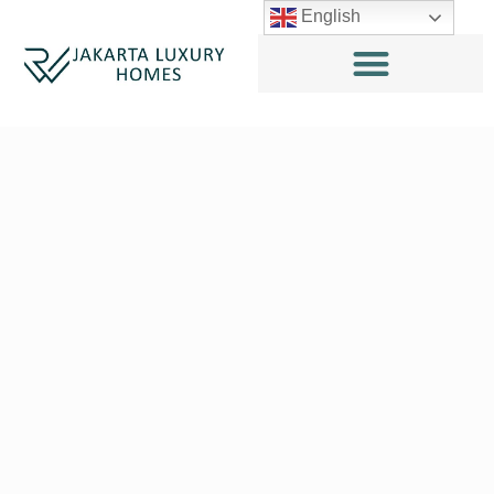
English