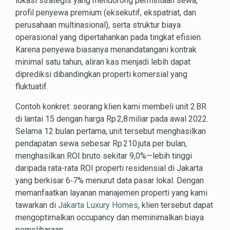
lokasi strategis yang mendorong permintaan sewa,
profil penyewa premium (eksekutif, ekspatriat, dan
perusahaan multinasional), serta struktur biaya
operasional yang dipertahankan pada tingkat efisien.
Karena penyewa biasanya menandatangani kontrak
minimal satu tahun, aliran kas menjadi lebih dapat
diprediksi dibandingkan properti komersial yang
fluktuatif.
Contoh konkret: seorang klien kami membeli unit 2 BR
di lantai 15 dengan harga Rp 2,8 miliar pada awal 2022.
Selama 12 bulan pertama, unit tersebut menghasilkan
pendapatan sewa sebesar Rp 210 juta per bulan,
menghasilkan ROI bruto sekitar 9,0%—lebih tinggi
daripada rata-rata ROI properti residensial di Jakarta
yang berkisar 6‑7% menurut data pasar lokal. Dengan
memanfaatkan layanan manajemen properti yang kami
tawarkan di
Jakarta Luxury Homes
, klien tersebut dapat
mengoptimalkan occupancy dan meminimalkan biaya
pemeliharaan.